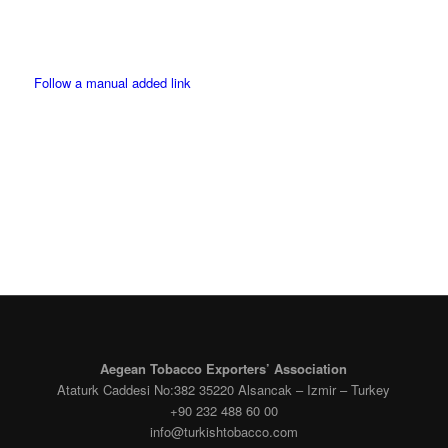
Twitter
Follow a manual added link
Facebook
Instagram
Aegean Tobacco Exporters’ Association
Ataturk Caddesi No:382 35220 Alsancak – Izmir – Turkey
+90 232 488 60 00
info@turkishtobacco.com